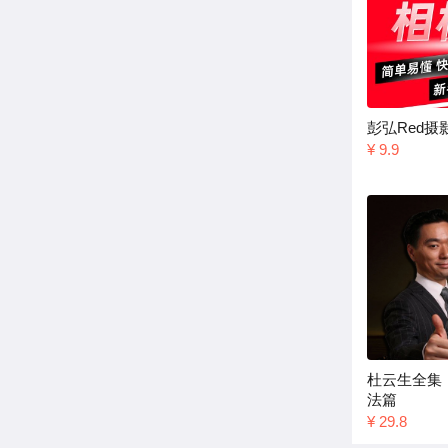
彭弘Red
¥ 9.9
杜云生全集
法篇
¥ 29.8