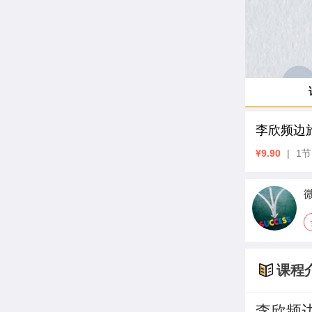
李欣频边
¥9.90
|
1节
课程
李欣频