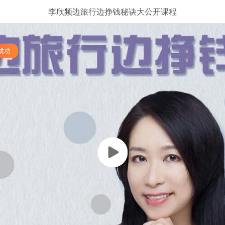
李欣频边旅行边挣钱秘诀大公开课程
单成功