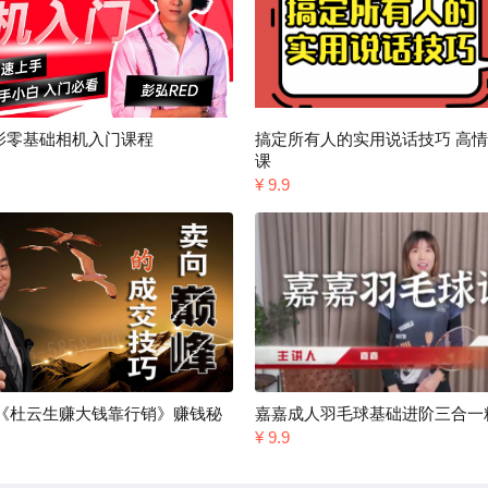
摄影零基础相机入门课程
搞定所有人的实用说话技巧 高
课
¥ 9.9
《杜云生赚大钱靠行销》赚钱秘
嘉嘉成人羽毛球基础进阶三合一
¥ 9.9