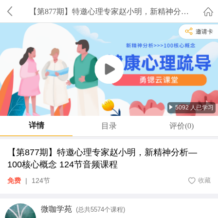
【第877期】特邀心理专家赵小明，新精神分析
邀请卡
—100核心概念 124节音频课程
5092 人已学习
详情
目录
评价(0)
【第877期】特邀心理专家赵小明，新精神分析—
100核心概念 124节音频课程
免费
|
124节
收藏
微咖学苑
(总共5574个课程)