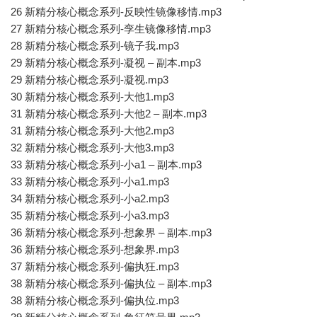
26 新精分核心概念系列-反映性镜像移情.mp3
27 新精分核心概念系列-孪生镜像移情.mp3
28 新精分核心概念系列-镜子我.mp3
29 新精分核心概念系列-凝视 – 副本.mp3
29 新精分核心概念系列-凝视.mp3
30 新精分核心概念系列-大他1.mp3
31 新精分核心概念系列-大他2 – 副本.mp3
31 新精分核心概念系列-大他2.mp3
32 新精分核心概念系列-大他3.mp3
33 新精分核心概念系列-小a1 – 副本.mp3
33 新精分核心概念系列-小a1.mp3
34 新精分核心概念系列-小a2.mp3
35 新精分核心概念系列-小a3.mp3
36 新精分核心概念系列-想象界 – 副本.mp3
36 新精分核心概念系列-想象界.mp3
37 新精分核心概念系列-偏执狂.mp3
38 新精分核心概念系列-偏执位 – 副本.mp3
38 新精分核心概念系列-偏执位.mp3