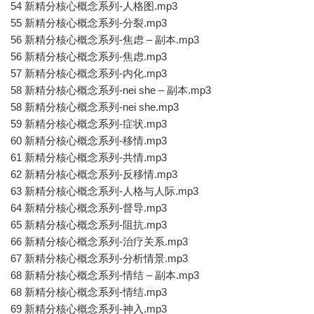
54 新精分核心概念系列-人格图.mp3
55 新精分核心概念系列-分裂.mp3
56 新精分核心概念系列-焦虑 – 副本.mp3
56 新精分核心概念系列-焦虑.mp3
57 新精分核心概念系列-内化.mp3
58 新精分核心概念系列-nei she – 副本.mp3
58 新精分核心概念系列-nei she.mp3
59 新精分核心概念系列-症状.mp3
60 新精分核心概念系列-移情.mp3
61 新精分核心概念系列-共情.mp3
62 新精分核心概念系列-反移情.mp3
63 新精分核心概念系列-人格与人际.mp3
64 新精分核心概念系列-督导.mp3
65 新精分核心概念系列-阻抗.mp3
66 新精分核心概念系列-治疗关系.mp3
67 新精分核心概念系列-分析情景.mp3
68 新精分核心概念系列-情结 – 副本.mp3
68 新精分核心概念系列-情结.mp3
69 新精分核心概念系列-神入.mp3